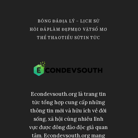
BÓNG ĐÁ
ĐỊA LÝ – LỊCH SỬ
HỎI ĐÁP
LÀM ĐẸP
MẸO VẶT
SỔ MƠ
THỂ THAO
TIỂU SỬ
TIN TỨC
Econdevsouth.org là trang tin
tức tổng hợp cung cấp những
thông tin mới và hữu ích về đời
sống, xã hội cùng nhiều lĩnh
vực được đông đảo độc giả quan
tâm. Econdevsouth.org mang