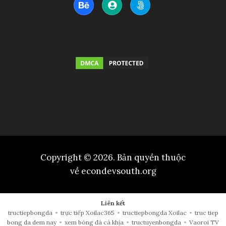
Copyright © 2026. Bản quyền thuộc
về econdevsouth.org
Liên kết
tructiepbongda
•
trực tiếp Xoilac365
•
tructiepbongda Xoilac
•
truc tiep
bong da dem nay
•
xem bóng đá cà khịa
•
tructuyenbongda
•
Vaoroi TV