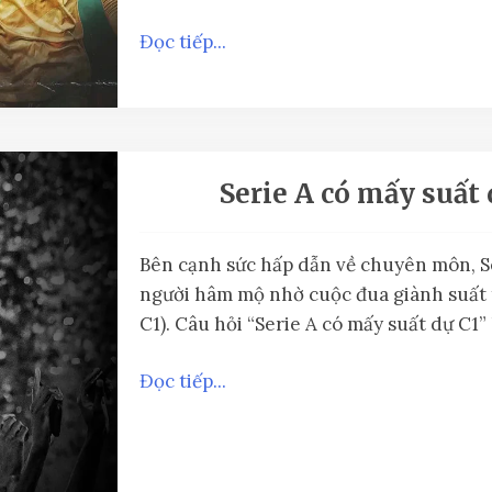
Đọc tiếp...
Serie A có mấy suất d
Bên cạnh sức hấp dẫn về chuyên môn, Se
người hâm mộ nhờ cuộc đua giành suấ
C1). Câu hỏi “Serie A có mấy suất dự C1
Đọc tiếp...