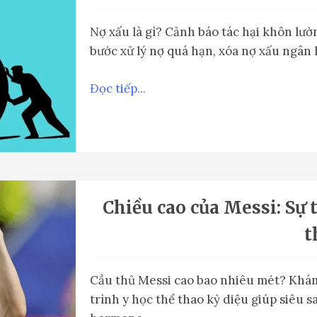
Nợ xấu là gì? Cảnh báo tác hại khôn lườ
bước xử lý nợ quá hạn, xóa nợ xấu ngân h
Đọc tiếp...
Chiều cao của Messi: Sự 
t
Cầu thủ Messi cao bao nhiêu mét? Khám
trình y học thể thao kỳ diệu giúp siêu 