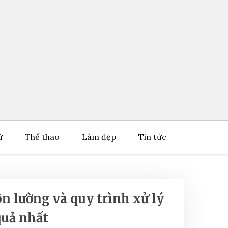
ử
Thể thao
Làm đẹp
Tin tức
ôn lường và quy trình xử lý
quả nhất