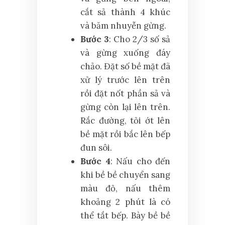
cắt sả thành 4 khúc
và băm nhuyễn gừng.
Bước 3
: Cho 2/3 số sả
và gừng xuống đáy
chảo. Đặt số bề mặt đã
xử lý trước lên trên
rồi đặt nốt phần sả và
gừng còn lại lên trên.
Rắc đường, tỏi ớt lên
bề mặt rồi bắc lên bếp
đun sôi.
Bước 4
: Nấu cho đến
khi bề bề chuyển sang
màu đỏ, nấu thêm
khoảng 2 phút là có
thể tắt bếp. Bày bề bề