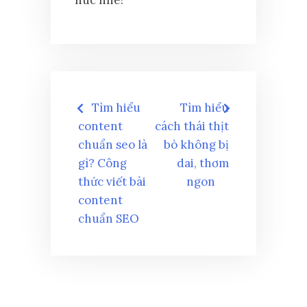
Điều
Tìm hiểu
Tìm hiểu
hướng
content
cách thái thịt
chuẩn seo là
bò không bị
bài
gì? Công
dai, thơm
thức viết bài
ngon
viết
content
chuẩn SEO