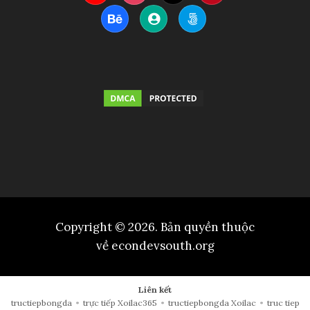
Copyright © 2026. Bản quyền thuộc
về econdevsouth.org
Liên kết
tructiepbongda
•
trực tiếp Xoilac365
•
tructiepbongda Xoilac
•
truc tiep