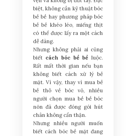
vẹn và không bị đứt tay. Đặc
biệt, không cần kỹ thuật bóc
bề bề hay phương pháp bóc
bề bề khéo léo, miếng thịt
có thể được lấy ra một cách
dễ dàng.
Nhưng không phải ai cũng
biết
cách bóc bề bề
luộc.
Rất mất thời gian nếu bạn
không biết cách xử lý bề
mặt. Vì vậy, thay vì mua bề
bề thô về bóc vỏ, nhiều
người chọn mua bề bề bóc
nõn đã được đóng gói hút
chân không cẩn thận.
Nhưng nhiều người muốn
biết cách bóc bề mặt đang