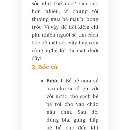
sôi như thế nào? Giá cao
hơn nhiều, vì chúng tôi
thường mua bề mặt bị bong
tróc. Vì vậy, để tiết kiệm chi
phí, nhiều người sẽ tìm cách
bóc bề mặt sôi. Vậy hãy xem
công nghệ lột da mặt dưới
đây!
2. Bóc vỏ
Bước 1
: Bề bề mua về
bạn cho ra rổ, giũ với
vòi nước cho sạch bề
bề rồi cho vào chảo
nấu chín. Sau đó,
dùng bia, gừng, hấp
bề bề cho đến khi