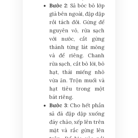
Bước 2
: Sả bóc bỏ lớp
già bên ngoài, đập dập
rồi tách đôi. Gừng để
nguyên vỏ, rửa sạch
với nước, cắt gừng
thành từng lát mỏng
và để riêng. Chanh
rửa sạch, cắt bỏ lõi, bỏ
hạt, thái miếng nhỏ
vừa ăn. Trộn muối và
hạt tiêu trong một
bát riêng.
Bước 3
: Cho hết phần
sả đã đập dập xuống
đáy chảo, xếp lên trên
mặt và rắc gừng lên