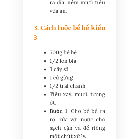
ra đĩa, nêm muối tiêu
vừa ăn.
3. Cách luộc bề bề kiểu
3
500g bề bề
1/2 lon bia
3 cây sả
1 củ gừng
1/2 trái chanh
Tiêu xay, muối, tương
ớt.
Bước 1
: Cho bề bề ra
rổ, rửa với nước cho
sạch cặn và để riêng
một chút xử lý.