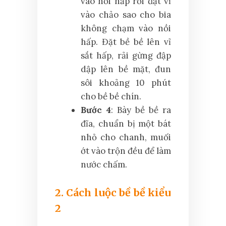
vào nồi hấp rồi đặt vỉ
vào chảo sao cho bia
không chạm vào nồi
hấp. Đặt bề bề lên vỉ
sắt hấp, rải gừng đập
dập lên bề mặt, đun
sôi khoảng 10 phút
cho bề bề chín.
Bước 4
: Bày bề bề ra
đĩa, chuẩn bị một bát
nhỏ cho chanh, muối
ớt vào trộn đều để làm
nước chấm.
2. Cách luộc bề bề kiểu
2