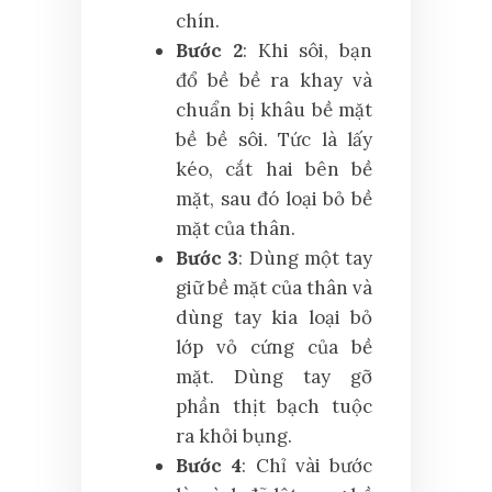
chín.
Bước 2
: Khi sôi, bạn
đổ bề bề ra khay và
chuẩn bị khâu bề mặt
bề bề sôi. Tức là lấy
kéo, cắt hai bên bề
mặt, sau đó loại bỏ bề
mặt của thân.
Bước 3
: Dùng một tay
giữ bề mặt của thân và
dùng tay kia loại bỏ
lớp vỏ cứng của bề
mặt. Dùng tay gỡ
phần thịt bạch tuộc
ra khỏi bụng.
Bước 4
: Chỉ vài bước