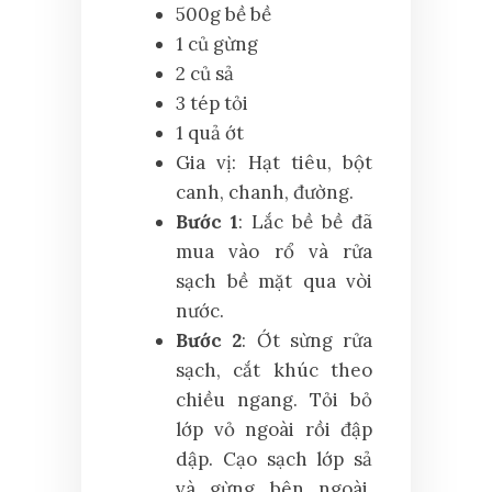
500g bề bề
1 củ gừng
2 củ sả
3 tép tỏi
1 quả ớt
Gia vị: Hạt tiêu, bột
canh, chanh, đường.
Bước 1
: Lắc bề bề đã
mua vào rổ và rửa
sạch bề mặt qua vòi
nước.
Bước 2
: Ớt sừng rửa
sạch, cắt khúc theo
chiều ngang. Tỏi bỏ
lớp vỏ ngoài rồi đập
dập. Cạo sạch lớp sả
và gừng bên ngoài,