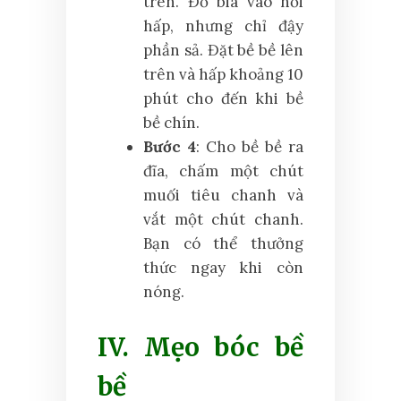
trên. Đổ bia vào nồi
hấp, nhưng chỉ đậy
phần sả. Đặt bề bề lên
trên và hấp khoảng 10
phút cho đến khi bề
bề chín.
Bước 4
: Cho bề bề ra
đĩa, chấm một chút
muối tiêu chanh và
vắt một chút chanh.
Bạn có thể thưởng
thức ngay khi còn
nóng.
IV. Mẹo bóc bề
bề