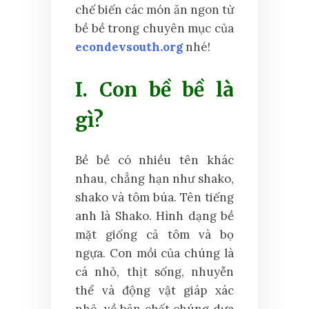
chế biến các món ăn ngon từ
bề bề trong chuyên mục của
econdevsouth.org
nhé!
I. Con bề bề là
gì?
Bề bề có nhiều tên khác
nhau, chẳng hạn như shako,
shako và tôm búa. Tên tiếng
anh là Shako. Hình dạng bề
mặt giống cả tôm và bọ
ngựa. Con mồi của chúng là
cá nhỏ, thịt sống, nhuyễn
thể và động vật giáp xác