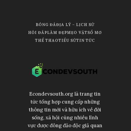
BÓNG ĐÁ
ĐỊA LÝ – LỊCH SỬ
HỎI ĐÁP
LÀM ĐẸP
MẸO VẶT
SỔ MƠ
THỂ THAO
TIỂU SỬ
TIN TỨC
Econdevsouth.org là trang tin
tức tổng hợp cung cấp những
thông tin mới và hữu ích về đời
sống, xã hội cùng nhiều lĩnh
vực được đông đảo độc giả quan