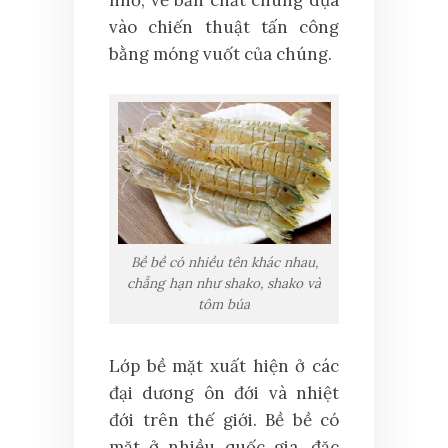
nhỏ, về bản chất chúng dựa
vào chiến thuật tấn công
bằng móng vuốt của chúng.
Bề bề có nhiều tên khác nhau,
chẳng hạn như shako, shako và
tôm búa
Lớp bề mặt xuất hiện ở các
đại dương ôn đới và nhiệt
đới trên thế giới. Bề bề có
mặt ở nhiều quốc gia, đặc