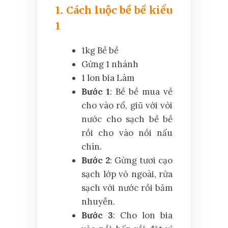
1. Cách luộc bề bề kiểu
1
1kg Bề bề
Gừng 1 nhánh
1 lon bia Làm
Bước 1
: Bề bề mua về
cho vào rổ, giũ với vòi
nước cho sạch bề bề
rồi cho vào nồi nấu
chín.
Bước 2
: Gừng tươi cạo
sạch lớp vỏ ngoài, rửa
sạch với nước rồi băm
nhuyễn.
Bước 3
: Cho lon bia