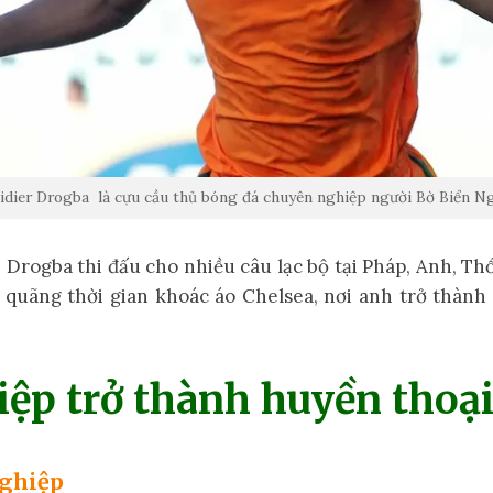
idier Drogba là cựu cầu thủ bóng đá chuyên nghiệp người Bờ Biển N
, Drogba thi đấu cho nhiều câu lạc bộ tại Pháp, Anh, T
à quãng thời gian khoác áo Chelsea, nơi anh trở thà
iệp trở thành huyền thoại
nghiệp