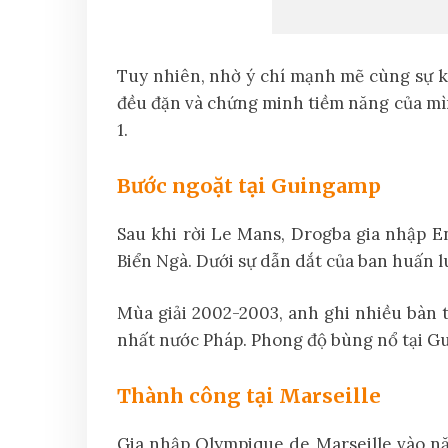
Tuy nhiên, nhờ ý chí mạnh mẽ cùng sự kiê
đều đặn và chứng minh tiềm năng của mìn
1.
Bước ngoặt tại Guingamp
Sau khi rời Le Mans, Drogba gia nhập E
Biển Ngà. Dưới sự dẫn dắt của ban huấn l
Mùa giải 2002-2003, anh ghi nhiều bàn 
nhất nước Pháp. Phong độ bùng nổ tại Gu
Thành công tại Marseille
Gia nhập Olympique de Marseille vào nă