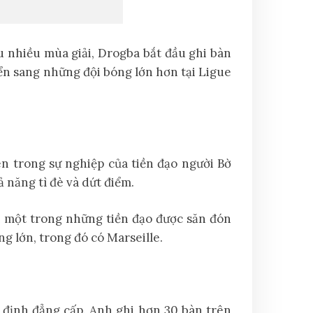
au nhiều mùa giải, Drogba bắt đầu ghi bàn
ển sang những đội bóng lớn hơn tại Ligue
n trong sự nghiệp của tiền đạo người Bờ
 năng tì đè và dứt điểm.
h một trong những tiền đạo được săn đón
 lớn, trong đó có Marseille.
 định đẳng cấp. Anh ghi hơn 30 bàn trên