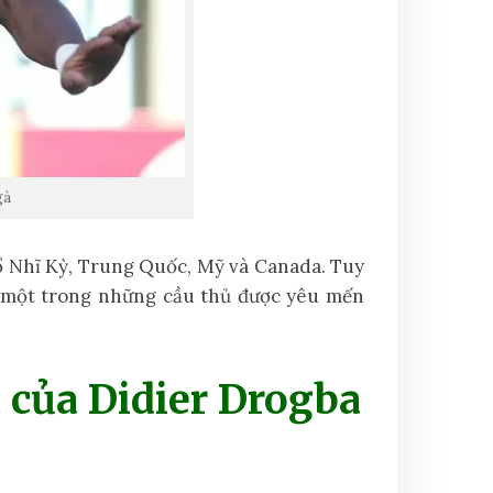
gà
hổ Nhĩ Kỳ, Trung Quốc, Mỹ và Canada. Tuy
nh một trong những cầu thủ được yêu mến
 của Didier Drogba