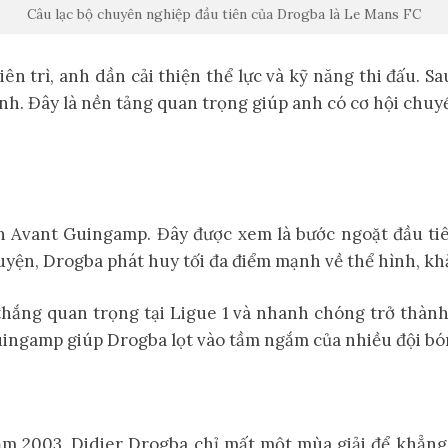
Câu lạc bộ chuyên nghiệp đầu tiên của Drogba là Le Mans FC
n trì, anh dần cải thiện thể lực và kỹ năng thi đấu. S
h. Đây là nền tảng quan trọng giúp anh có cơ hội chuy
n Avant Guingamp. Đây được xem là bước ngoặt đầu tiê
uyện, Drogba phát huy tối đa điểm mạnh về thể hình, khả
thắng quan trọng tại Ligue 1 và nhanh chóng trở thàn
ingamp giúp Drogba lọt vào tầm ngắm của nhiều đội bóng
m 2003, Didier Drogba chỉ mất một mùa giải để khẳng