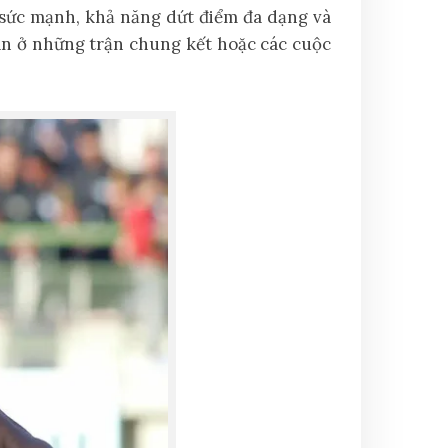
u sức mạnh, khả năng dứt điểm đa dạng và
bàn ở những trận chung kết hoặc các cuộc