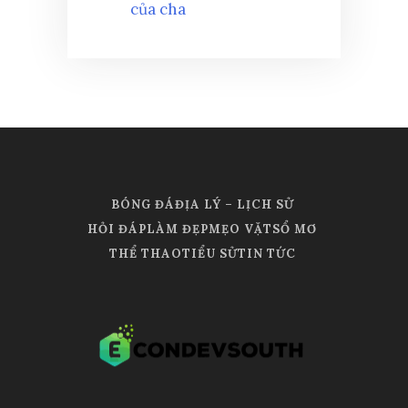
của cha
BÓNG ĐÁ
ĐỊA LÝ – LỊCH SỬ
HỎI ĐÁP
LÀM ĐẸP
MẸO VẶT
SỔ MƠ
THỂ THAO
TIỂU SỬ
TIN TỨC