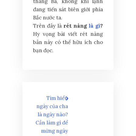
tháng Ba, không khí lạnh
đang tiến sát biên giới phía
Bắc nước ta.
Trên đây là
rét nàng
là gì
?
Hy vọng bài viết rét nàng
bân này có thể hữu ích cho
bạn đọc.
Điều
Tìm hiểu
hướng
ngày của cha
là ngày nào?
bài
Cần làm gì để
mừng ngày
viết