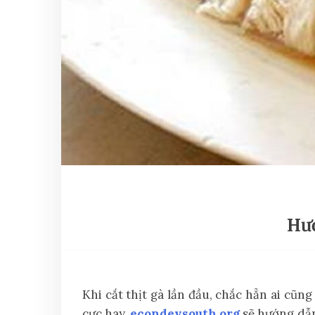
Hướ
Khi cắt thịt gà lần đầu, chắc hẳn ai cũ
cực hay,
econdevsouth.org
sẽ hướng dẫ