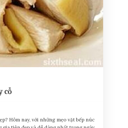
y cỗ
 xẹp? Hôm nay, với những mẹo vặt bếp núc
 gia tiên đẹp và dễ dàng nhất trong ngày