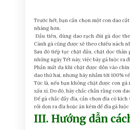
Trước hết, bạn cần chọn một con dao cắt 
nhàng hơn.
Đầu tiên, dùng dao rạch đùi gà dọc the
Cánh gà cũng được xẻ theo chiều nách nh
Sau đó tiếp tục chặt đầu, chặt dọc thân
những ngày Tết này, việc bày gà luộc ra đ
Phần mất da khi chặt được dồn vào chính
dao thứ hai, nhưng hãy nhắm tới 100% vết
Tức là, nếu bạn không chặt được con gà ng
xấu xí. Do đó, hãy chắc chắn rằng con da
Để gà chắc đầy đĩa, cần chọn đĩa có kích
rồi dọn ra đĩa hoặc ăn kèm để đĩa gà luộc
III. Hướng dẫn cách