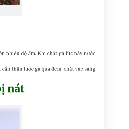
òn nhiều độ ẩm. Khi chặt gà lúc này nước
i cẩn thận luộc gà qua đêm, chặt vào sáng
ị nát