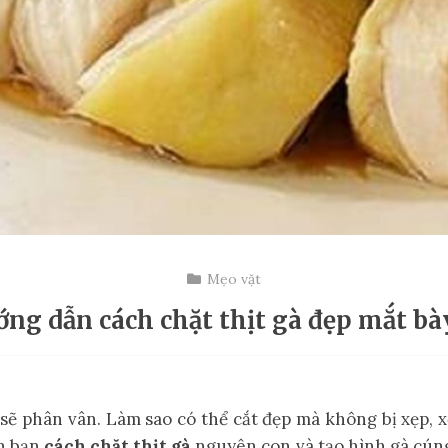
Mẹo vặt
ng dẫn cách chặt thịt gà đẹp mắt bà
ng sẽ phân vân. Làm sao có thể cắt đẹp mà không bị xẹp,
n bạn
cách chặt thịt gà
nguyên con và tạo hình gà cúng