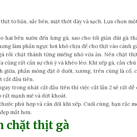
thịt to bản, sắc bén, mặt thớt dày và sạch. Lựa chọn mộ
o hai bên sườn đến lưng gà, sao cho tối giản đùi gà t
ưng làm phần ngực hơi khó chịu để cho thịt vào cánh g
 gà rồi chặt thành từng miếng nhỏ vừa ăn. Nên chặt thị
ĩa cũng rất cần sự chú ý và khéo léo. Khi xếp gà, cần chú
 giữa, phần mỏng đặt ở dưới, xương, trên cùng là cổ, 
 cắt đầu tiên.
ay trong nhát cắt đầu tiên thì việc cắt lần 2 sẽ rất dễ 
o rất mạnh mẽ và dứt khoát.
 thước phù hợp và cân đối khi xếp. Cuối cùng, bạn rắc m
 đẹp mắt hơn.
 chặt thịt gà