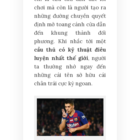
chơi mà còn là người tạo ra
những đường chuyền quyết
định mở toang cánh cửa dẫn
đến khung thành đối
phương. Khi nhắc tới một
cầu thủ có kỹ thuật điêu
luyện nhất thế giới
, người
ta thường nhớ ngay đến
những cái tên sở hữu cái
chân trái cực kỳ ngoan.