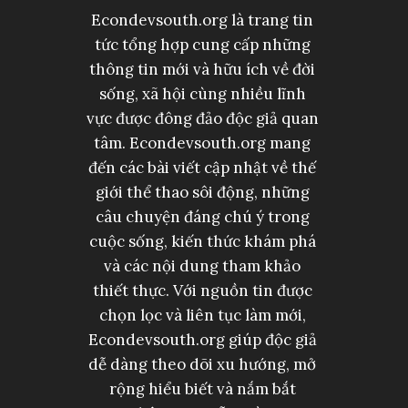
Econdevsouth.org là trang tin
tức tổng hợp cung cấp những
thông tin mới và hữu ích về đời
sống, xã hội cùng nhiều lĩnh
vực được đông đảo độc giả quan
tâm. Econdevsouth.org mang
đến các bài viết cập nhật về thế
giới thể thao sôi động, những
câu chuyện đáng chú ý trong
cuộc sống, kiến thức khám phá
và các nội dung tham khảo
thiết thực. Với nguồn tin được
chọn lọc và liên tục làm mới,
Econdevsouth.org giúp độc giả
dễ dàng theo dõi xu hướng, mở
rộng hiểu biết và nắm bắt