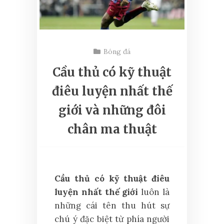
Bóng đá
Cầu thủ có kỹ thuật
điêu luyện nhất thế
giới và những đôi
chân ma thuật
Cầu thủ có kỹ thuật điêu
luyện nhất thế giới
luôn là
những cái tên thu hút sự
chú ý đặc biệt từ phía người