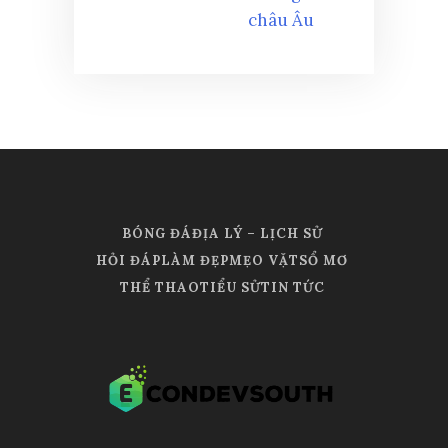
viết
châu Âu
BÓNG ĐÁ
ĐỊA LÝ – LỊCH SỬ
HỎI ĐÁP
LÀM ĐẸP
MẸO VẶT
SỔ MƠ
THỂ THAO
TIỂU SỬ
TIN TỨC