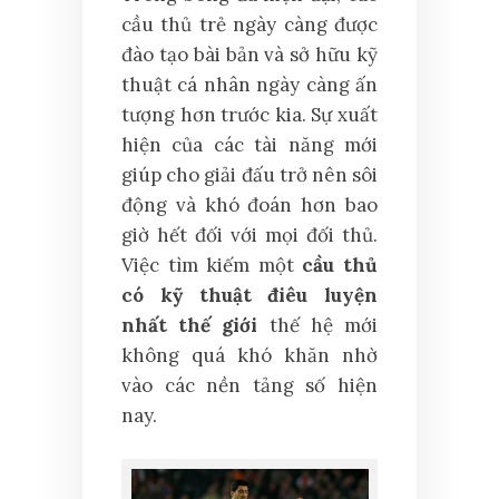
cầu thủ trẻ ngày càng được
đào tạo bài bản và sở hữu kỹ
thuật cá nhân ngày càng ấn
tượng hơn trước kia. Sự xuất
hiện của các tài năng mới
giúp cho giải đấu trở nên sôi
động và khó đoán hơn bao
giờ hết đối với mọi đối thủ.
Việc tìm kiếm một
cầu thủ
có kỹ thuật điêu luyện
nhất thế giới
thế hệ mới
không quá khó khăn nhờ
vào các nền tảng số hiện
nay.