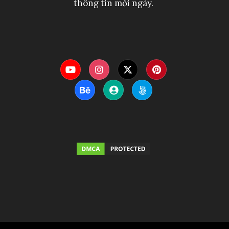
thông tin mỗi ngày.