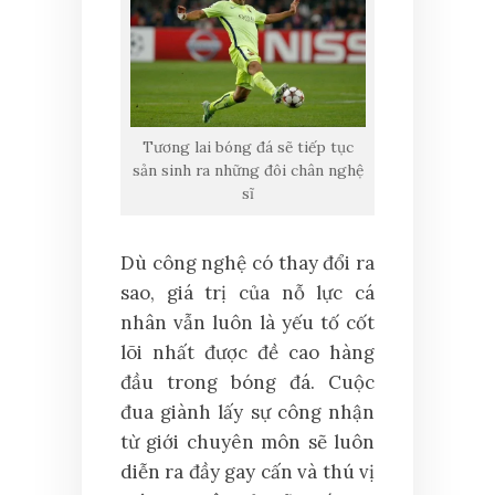
Tương lai bóng đá sẽ tiếp tục
sản sinh ra những đôi chân nghệ
sĩ
Dù công nghệ có thay đổi ra
sao, giá trị của nỗ lực cá
nhân vẫn luôn là yếu tố cốt
lõi nhất được đề cao hàng
đầu trong bóng đá. Cuộc
đua giành lấy sự công nhận
từ giới chuyên môn sẽ luôn
diễn ra đầy gay cấn và thú vị