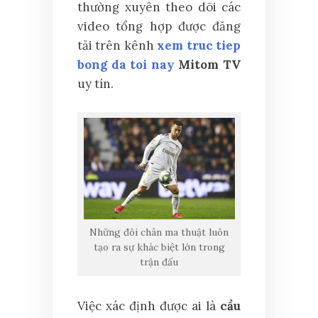
thường xuyên theo dõi các
video tổng hợp được đăng
tải trên kênh
xem truc tiep
bong da toi nay
Mitom TV
uy tín.
Những đôi chân ma thuật luôn
tạo ra sự khác biệt lớn trong
trận đấu
Việc xác định được ai là
cầu