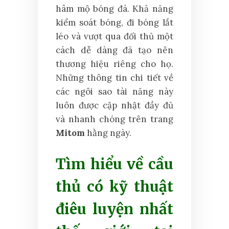
hâm mộ bóng đá. Khả năng
kiểm soát bóng, đi bóng lắt
léo và vượt qua đối thủ một
cách dễ dàng đã tạo nên
thương hiệu riêng cho họ.
Những thông tin chi tiết về
các ngôi sao tài năng này
luôn được cập nhật đầy đủ
và nhanh chóng trên trang
Mitom
hằng ngày.
Tìm hiểu về cầu
thủ có kỹ thuật
điêu luyện nhất